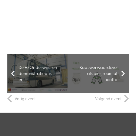
De H2Onderwijs- en
Kaaswei waardevol
demonstratiebus is
als bier, room of
er!
ricotta
Vorig event
Volgend event