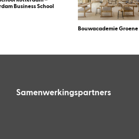
chool Rotterdam –
rdam Business School
Bouwacademie Groene 
Samenwerkingspartners