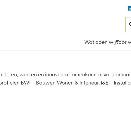
Wat doen wij?
Voor w
r leren, werken en innoveren samenkomen, voor primair
fielen BWI – Bouwen Wonen & Interieur, I&E – Installatie